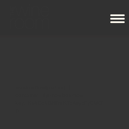
window.flowbox(‘init’, {
container: ‘#js-flowbox-flow’,
key: ‘KsACcXGHRwKTzAeyzFyEMQ’
})