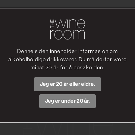
MAT
BLI MEDLEM
Denne siden inneholder informasjon om
PRODUSENTER
alkoholholdige drikkevarer. Du må derfor være
VIN
minst 20 år for å besøke den.
EVENTS
THEAS TIPS
Jeg er 20 år eller eldre.
info@thewineroom.no
Jeg er under 20 år.