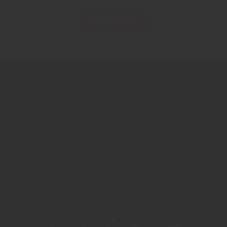
Vis flere viner
MAT
BLI MEDLEM
PRODUSENTER
VIN
EVENTS
THEAS TIPS
info@thewineroom.no