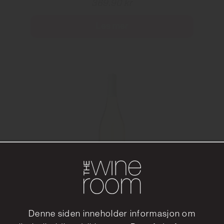
369.90 kr
Les mer
Roxanich First Roses Montona
Denne siden inneholder informasjon om