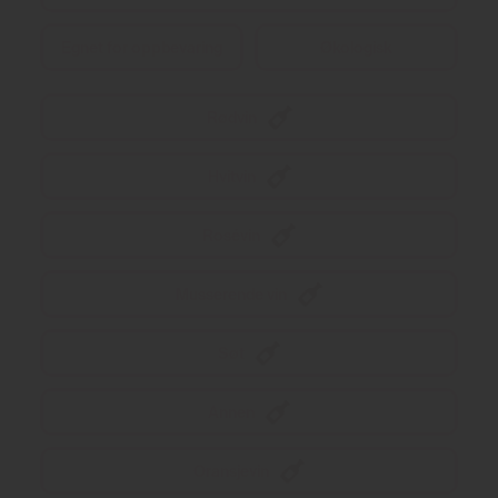
Egnet for oppbevaring
Økologisk
Rødvin
Hvitvin
Rosévin
Musserende vin
Søt
Annen
Oransjevin