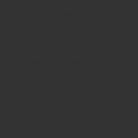
r hun å dele sine
er?
fra verdens beste kjøkken var det på tide å
nskapen min for mat og vin med flere. Min
 bidra til å skape matopplevelser og vise hvor
by på!
 opplever perfekte mat- og vinkombinasjoner og
atopplevelser med dem du er glad i!”