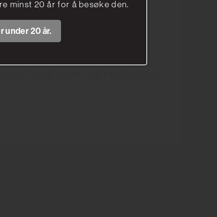
e minst 20 år for å besøke den.
r under 20 år.
zzaen bedre enn på restaurant!
bli en pizzaiolo.