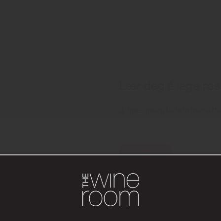
Lær deg å lage ros
3 spennende lammerette
Les mer