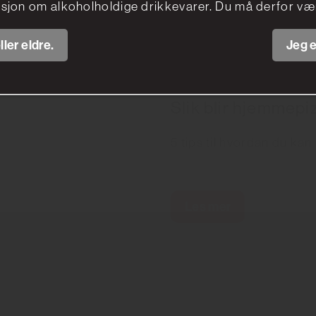
sjon om alkoholholdige drikkevarer. Du må derfor vær
ller eldre.
Jeg e
Slik blir hjemmepi
5 tips til hvordan du kan 
Les mer