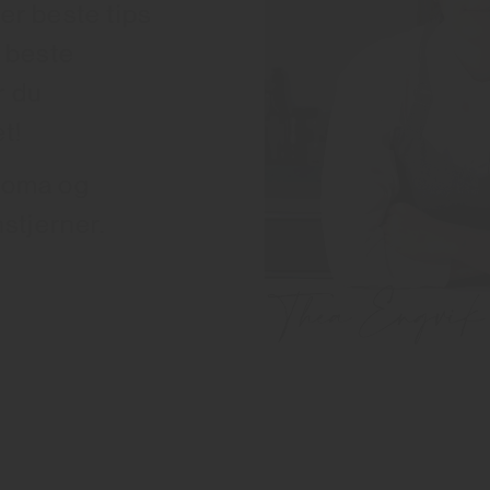
er beste tips
s beste
r du
t!
 Noma og
stjerner.