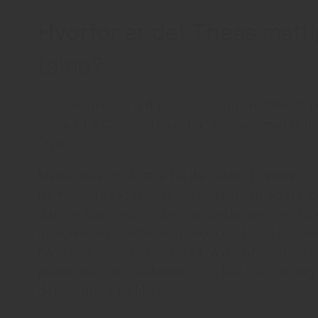
Hvorfor er det Theas matti
følge?
Thea Engvik er utdannet kokk og konditor fra d
skolen; Le Cordon Bleu i Paris og sommelier f
Oslo.
Med ønske om å lære fra de beste i bransjen d
Noma i København. Hennes lidenskap og stå-på-
dette miljøet, og hun ble målløs da hun ble tilbu
mulighet ingen kokk kan takke nei til, og hun s
på Noma jeg aldri kommer til å glemme.” Sener
jobbet service på Maaemo, og fikk tilegnet s
det nordiske kjøkken.