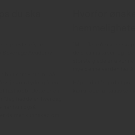
ps du skal
Hvorfor ønske
hemmelighet
en prestisjefylte
“Med flere års kunnskap 
ra Beverage Academy i
dele kunnskapen og lide
største glede er å kunne
mye denne verden har å 
ro hun som «intern» på
vilje kom tydelig frem i
Håper du får gode tips,
dt fast jobb! Dette er en
kan skape fantastiske m
ier “Jeg hadde en hverdag
e har hun også
eg enda mer kunnskap om