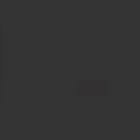
Spennende Vaffelo
Så lett lager du enkle t
Les mer