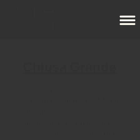
Chiusa Grande
Komplekse hvitviner
fermentert i steinkar, slik det
ble gjort for tusenvis av år
siden! Chiusa Grande jobber
tett med naturen, jobber 100%