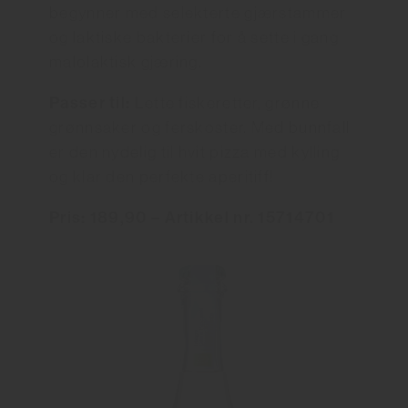
begynner med selekterte gjærstammer
og laktiske bakterier for å sette i gang
malolaktisk gjæring.
Passer til:
Lette fiskeretter, grønne
grønnsaker og ferskoster. Med bunnfall
er den nydelig til hvit pizza med kylling
og klar den perfekte aperitiff!
Pris: 189,90 – Artikkel nr. 15714701