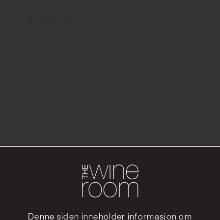
In Pietra:
Tradisjonell vin, laget i åpne
steinkar!
Produksjon:
Chiusa Grande har gått
tilbake til regionens tradisjonelle
vinmakingsteknikker. Trabbianodruene
plukkes og legges i firkantede, åpne,
steinkar og masererer i 12 timer.
Etter dette fortsetter fermenteringen i
de samme karene, uten drueskallet.
Etter den alkoholiske fermenteringen
tappes vinen over på ståltanker, hvor de
lagrer med fint bunnfall, med
Denne siden inneholder informasjon om