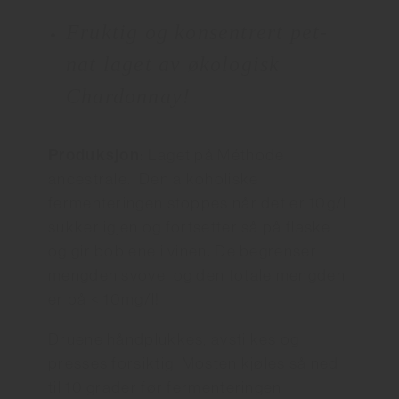
Fruktig og konsentrert pet-
nat laget av økologisk
Chardonnay!
Produksjon
: Laget på Méthode
ancestrale. Den alkoholiske
fermenteringen stoppes når det er 10g/l
sukker igjen og fortsetter så på flaske
og gir boblene i vinen. De begrenser
mengden svovel og den totale mengden
er på < 10mg/l!
Druene håndplukkes, avstilkes og
presses forsiktig. Mosten kjøles så ned
til 10 grader før fermenteringen