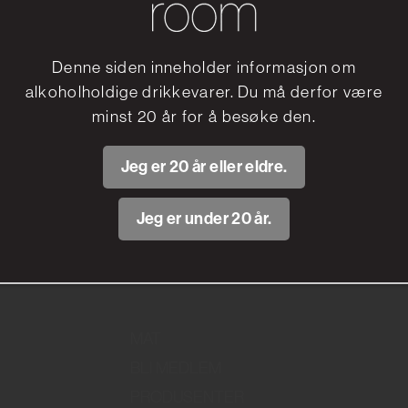
BLÅSKJELL MED TOMATER OG HVITLØK
Denne siden inneholder informasjon om
alkoholholdige drikkevarer. Du må derfor være
KYLLING I HVITVINSSAUS MED SOPP
minst 20 år for å besøke den.
Recent Comments
Jeg er 20 år eller eldre.
Jeg er under 20 år.
No comments to show.
MAT
BLI MEDLEM
PRODUSENTER