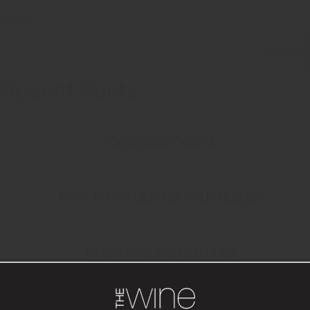
Search
Search
Recent Posts
OKSEKJØTT KOFTA
BAKT TORSK MED TOMATURTESMØR
STEKT KYLLING MED CHILI-
BASILIKUMVINAIGRETTE