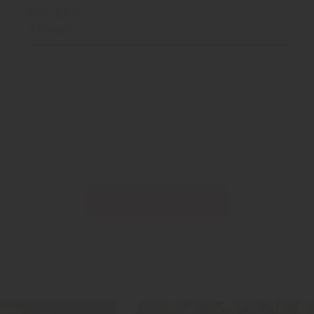
Del:
Kategori /
Guider
July 26, 2023
Last inn flere artikler