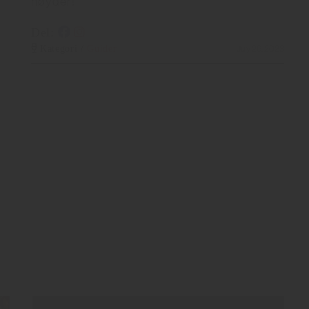
høyder!
Del:
Kategori /
Guider
July 26, 2023