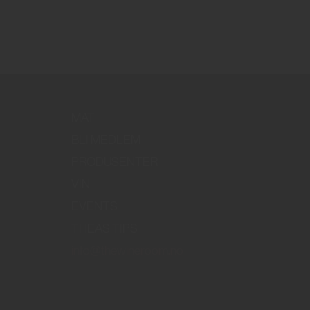
MAT
BLI MEDLEM
PRODUSENTER
VIN
EVENTS
THEAS TIPS
info@thewineroom.no