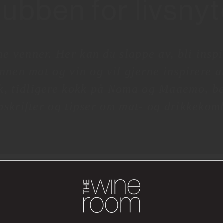
lubben for livsny
 venner. Her kan du slappe av, bli inspi
nnen mat og vin og vil gjerne inspirere a
k, tidligere kokk på Noma og Maaemo, be
pskrifter og tipser om mat- og drikkekom