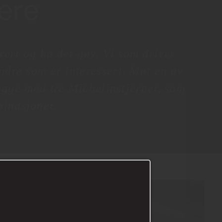
tere
rert og ha det gøy. Vi som driver
ndre som er interessert. Møt en av
gge med tre Michelinstjerner, som
binasjoner.