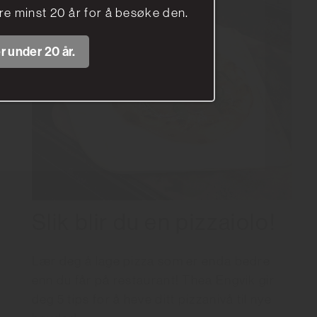
e minst 20 år for å besøke den.
r under 20 år.
Slik blir du en pizzaiolo!
Lær deg å lage pizza som er enda bedre
enn du får på restaurant! Thea Engvik gir
deg 5 tips for å heve ditt pizzanivå til nye