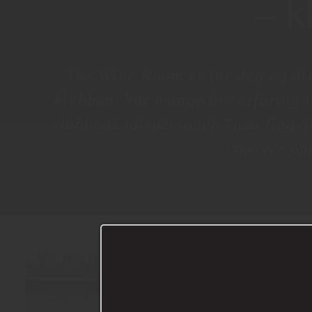
– k
The Wine Room er for deg og dine
klubben, har mange års erfaring i
klubbens talspersoner Thea Engvi
skriver op