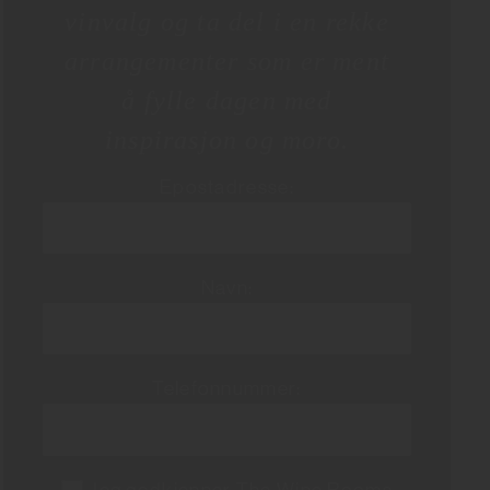
vinvalg og ta del i en rekke
arrangementer som er ment
å fylle dagen med
inspirasjon og moro.
Epostadresse:
Navn:
Telefonnummer:
Jeg godkjenner The Wine Rooms