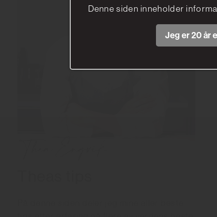
Denne siden inneholder informa
Jeg er 20 år e
Theas tips
På denne siden deler jeg mine aller beste
tips etter erfaring på flere av verdens beste