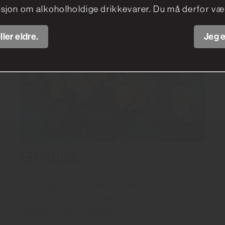
sjon om alkoholholdige drikkevarer. Du må derfor vær
ller eldre.
Jeg e
Grilltips
Lær deg å bli en mester med grillen! Nye
grilloppskrifter og enkle tips som gjør all
grillmat hakket bedre!