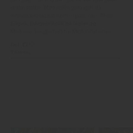
restauranter. Med enkle grep gjør du
hverdagsmiddagen om til gourmet! -Thea
Engvik, tidligere kokk på Noma og
Maaemo, begge med tre Michelinstjerner.
Del:
Kategori /
Guider
August 20, 2023