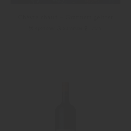
Chèvre chaud – Gratinert geitost
4 portioner
20 minuter
Hvitvin