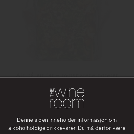
Alt på ett fat – ovnsristede poteter
med linser og fetaost
4 portioner
50 minuter
Hvitvin
Denne siden inneholder informasjon om
alkoholholdige drikkevarer. Du må derfor være