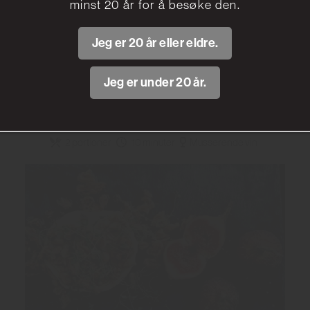
minst 20 år for å besøke den.
Jeg er 20 år eller eldre.
Jeg er under 20 år.
Fresh vårsallat som er perfekt til
bobler
2 portioner
10 minuter
Musserende vin