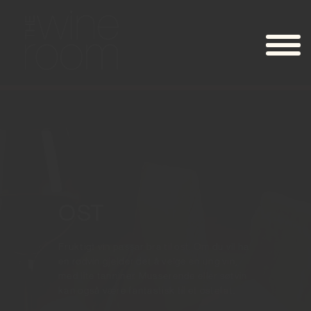
OST
Fruktigt vin passar bra til ost. Om du vil ha
en rødvin gjelder det å velge en ung vin,
med lite tanniner. Musserende eller søtvin
kan også være fantastisk til et ostefat.