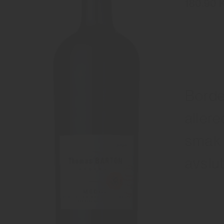
180.90 
Borde
aller
smak 
avslu