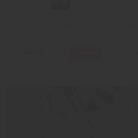
Love Noir
Pet
The Wine Group
Les mer
189.90 Kr
260.20 
H