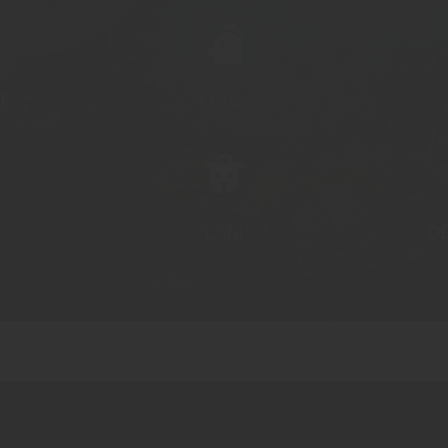
FE
FUGL
LAM
D