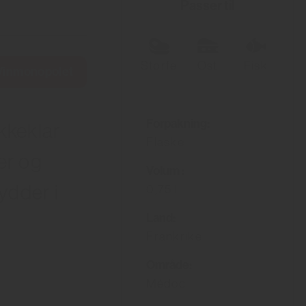
Passer til
Storfe
Ost
Fisk
 Vinmonopolet
Forpakning:
kkeklar
Flaske
er og
Volum :
ydder i
0,75 l
Land:
Frankrike
Område:
Médoc