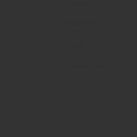
Produsent:
Thomas Barton
non fra
Alkoholinnhold:
uktig område
13 %
 av sand og
Årgang:
2020
e av varme
nen er fyldig og
Artikkelnummer:
 den friske
15714601
pennende
fe “bordelaise”