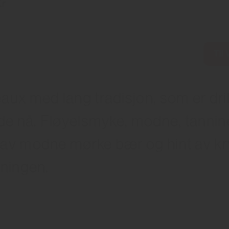
Kr
Til
aux med lang tradisjon, som er dri
ede nå. Fløyelsmyke, modne, tannin
av modne mørke bær og hint av kr
tningen.