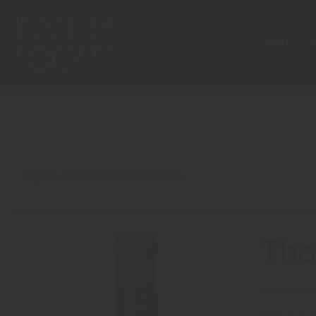
MAT
Hjem
Thomas Barton Médoc
Tho