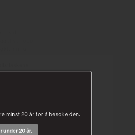
en av de
ygget seg opp
tt inn i å
allsflaskene
el etikett som
e minst 20 år for å besøke den.
r under 20 år.