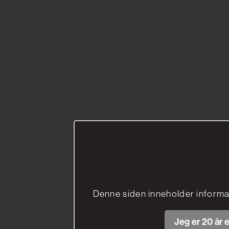
Om produ
Thomas Ba
viktigste
et navn i
utvikle e
De unike 
som heter
nevner a
Denne siden inneholder informa
Jeg er 20 år e