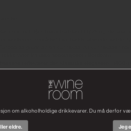
senten:
rton kom til Bordeaux fra Irland I 1725 og ble raskt 
 forhandlerne I området! Han hadde allerede hadde b
 Europa på grunn av sin kunnskap. All kunnskapen har gå
n rekke viner fra ulike appelasjoner i Bordeaux.
flaskene reflekterer den klassiske elegansen i 1800-t
 «flacon bordelais». Kort kapsel, lang kork og en enk
ppelasjon og produsent.
sjon om alkoholholdige drikkevarer. Du må derfor vær
ller eldre.
Jeg e