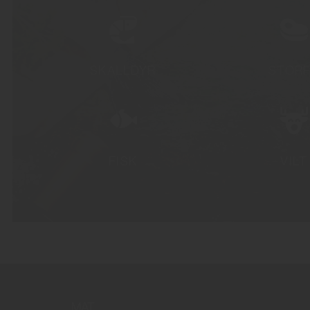
SKALLDYR
STOR
FISK
VILT
MAT