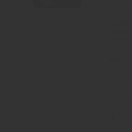
Vinen er 
vestsiden
med det v
mellomsto
Vinen er 
bjørnebær
strukture
syren på 
Vinen er 
avslutnin
Denne vin
eller fa