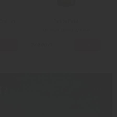
Emilion
Petite Petit
n
Michael David Winery
es mer
Les mer
249.90 Kr
d?