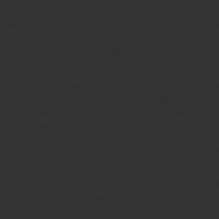
laget på en 50/50 blend av merlot og cabernet sauvig
 av elvemunningen til Gironde. Dette er et mildt og f
i kaller et atlanterhavsklima. Her består jordsmonnet
r stein.
intens rubinrød, med et hint av lilla i kanten. Aromaen
, mørke kirsebær og vanilje brer seg ut av glasset. Vi
n er fast, men tanninene er fløyelsmyke og balanserer
an flott måte.
lagret i 6 måneder på fransk eik, og har dermed en s
g av eik og søtlige krydder.
en passer perfekt til tunfisk i rødvinssaus, grillet stor
st geitmelkost med kirsebærmarmelade.