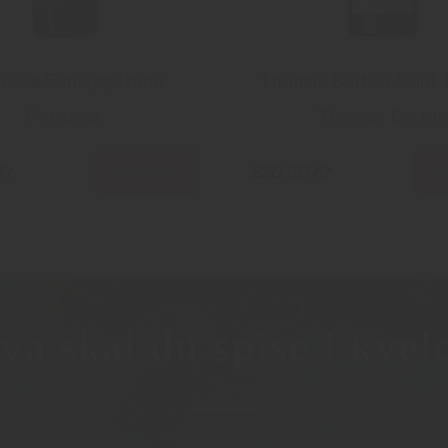
russa Schioppettino
Thomas Barton Saint-
Petrussa
Thomas Barto
Les mer
L
Kr
220.00 Kr
va skal du spise i kvel