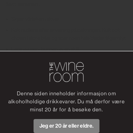
Sett sammen:
Skjær vårløken i skiver.
Kok nudlene etter anvisning på pakningen. Kutt pok
choien I store biter og spar noen hele blader til garnityr.
Legg sausen i bunnen av en skål.
Bland inn nudlene og kjøttdeigen.
Topp med sesamfrø, peanøtter, vårløk, pak choi og
server varmt.
Denne siden inneholder informasjon om
Del oppskrift:
alkoholholdige drikkevarer. Du må derfor være
minst 20 år for å besøke den.
Jeg er 20 år eller eldre.