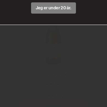
Jeg er under 20 år.
Veralda AMBRA
Veralda
219.70 kr
Les mer