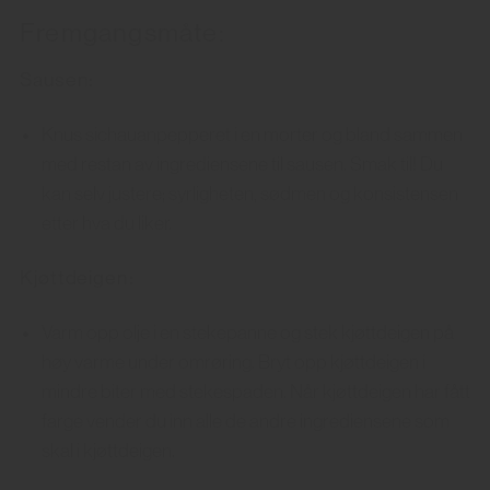
Fremgangsmåte:
Sausen:
Knus sichauanpepperet i en morter og bland sammen
med restan av ingrediensene til sausen. Smak til! Du
kan selv justere; syrligheten, sødmen og konsistensen
etter hva du liker.
Kjøttdeigen:
Varm opp olje i en stekepanne og stek kjøttdeigen på
høy varme under omrøring. Bryt opp kjøttdeigen i
mindre biter med stekespaden. Når kjøttdeigen har fått
farge vender du inn alle de andre ingrediensene som
skal i kjøttdeigen.