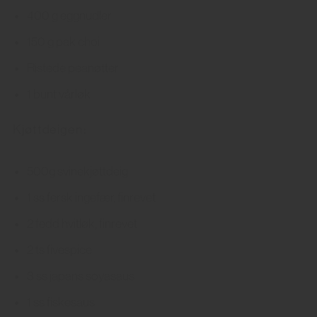
400 g eggnudler
150 g pak choi
Ristede peanøtter
1 bunt vårløk
Kjøttdeigen:
500g svinekjøttdeig
1 ss fersk ingefær, finrevet
2 fedd hvitløk, finrevet
2 ts fivespice
3 ss japans soyasaus
1 ss fiskesaus