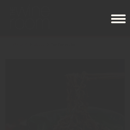
Oppskrift
Middag
Dan Dan nudler