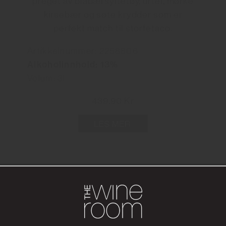
preget av blåbærsyltetøy, urter, mørke
kirsebær og søte krydder som er
perfekt match til storfetaco.
Artikkelnummer: 2258806
Alkoholinnhold: 13%
Volum: 3l
439.90 Kr