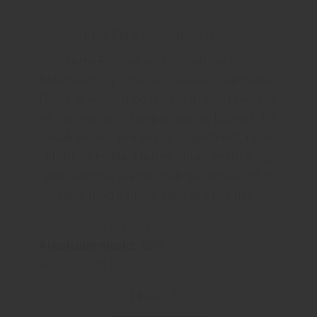
Terra Pura Sauvignon Blanc
Terra Pura er en konsentrert og
balansert og typeriktig sauvignon blanc.
Den har en ung og frisk duft med preg av
sitrus, nesle, litt asparges og blomst. På
smak er den preget av grapefrukt, eple,
litchi og nesle. Denne vinen er frisk og
god å drikke alene, men går også fint til
taco med kylling, sjømat eller fisk.
Artikkelnummer: 14088001
Alkoholinnhold: 13%
Volum: 0,75 l
149.40 Kr