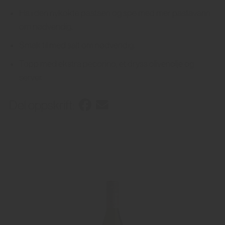
Ha i den nykokte pastaen og spe med mer pastavann
om nødvendig.
Smak til med salt om nødvendig.
Topp med ekstra pecorino, et dryss olivenolje og
server.
Del oppskrift: