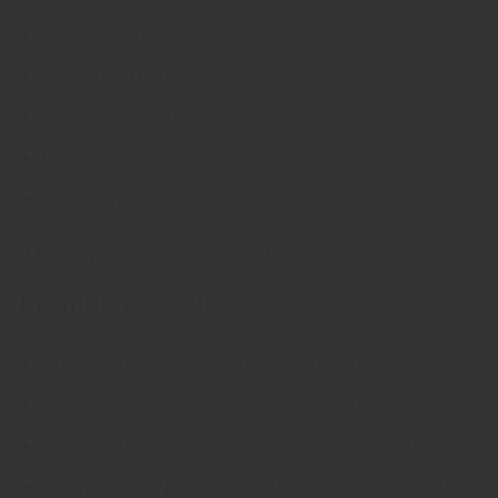
300 g spaghetti
Nymalt sort pepper
Salt til pastavannet
Olivenolje
2 dl revet pecorino
Oppskrift: @foodbyannak
|
Foto:
Fremgangsmåte:
Kok spaghetti etter anvisning på pakken.
Toast det nymalte pepperet i en panne med olivenolje.
Tilsett 2 dl av pastavannet og ta pannen av varmen.
Rør inn 1,5 dl av pecorinoen til det blir en kremet saus.