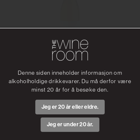
Terra Pura Sauvignon Blanc
Denne siden inneholder informasjon om
Matetic
alkoholholdige drikkevarer. Du må derfor være
149.40 kr
minst 20 år for å besøke den.
Les mer
Jeg er 20 år eller eldre.
Jeg er under 20 år.