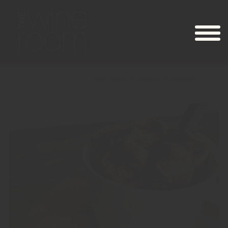
Oppskrift
Dessert
Kakao med chili og ristet marshmallows