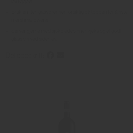
på toppen.
Bruk en liten gassbrenner forsiktig på toppen for å riste
marshmallowene.
Server gjerne med sjokoladepinner, kjeks og et godt
glass vin ved siden av.
Del oppskrift: