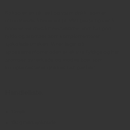
Kakao er en rik, søt og varm drikk, som er
utfordrende å finne vin til. Vårt beste tips er å
finne er vin med litt restsødme, som har god
fylde og aromaer som komplementerer
sjokoladesmaken. Viner laget på
appassimentometoden er ekstra fyldige og har
aromaer av tørkede og modne bær som
komplementerer drikken helt perfekt.
Handleliste:
1 l melk
150 g mørk sjokolade