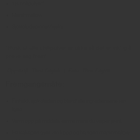
1 ts chilipulver*
Marshmallow
Sjokoladepinner/kjeks
*Husk at alle chilipulver er ulike så det er viktig å
prøve seg frem!
Oppskrift: Thea Engvik
|
Foto: Thea Engvik
Fremgangsmåte:
Finhakk sjokoladen og bland alle ingrediensene i en
kjele.
Varm opp på middels varme mens du visper jevnt.
Ha kakaoen over i en kopp og ha noen marshmallow