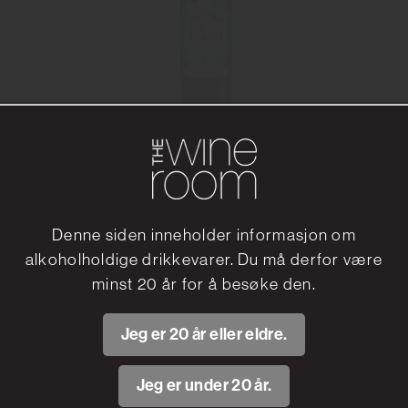
Castelmondo Ripasso Magnum
Winepartners Nordic AS
Denne siden inneholder informasjon om
321.90 kr
alkoholholdige drikkevarer. Du må derfor være
Les mer
minst 20 år for å besøke den.
Jeg er 20 år eller eldre.
Jeg er under 20 år.