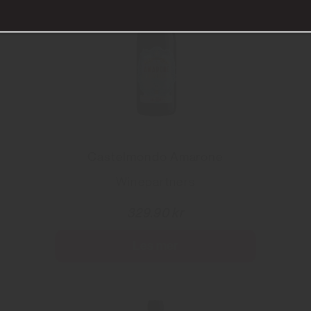
Castelmondo Amarone
Winepartners
329.90 kr
Les mer