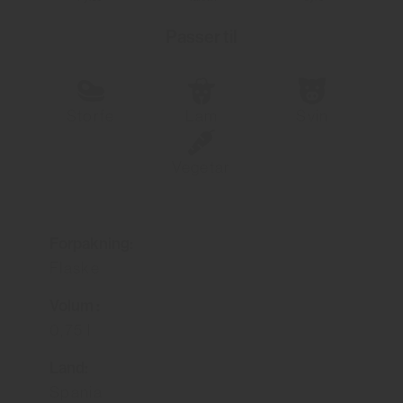
Passer til
Storfe
Lam
Svin
Vegetar
Forpakning:
Flaske
Volum :
0,75 l
Land:
Spania