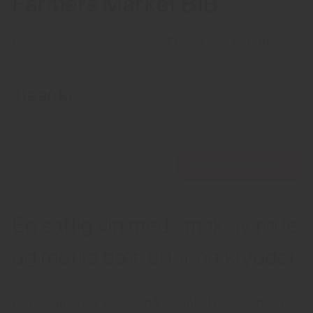
Farmers Market BIB
Organisk og vegansk vin - From farm to table
419.90 Kr
Til Vinmonopolet
En saftig vin med smak av røde
og mørke bær, urter og krydder.
Denne vinen er basert på en enkel idé: God vin