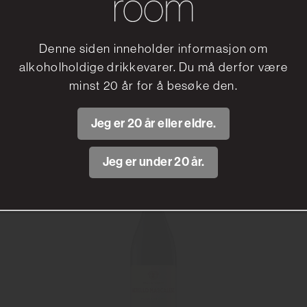
Gran Maestro Appassimento
Maestro Italiano
Denne siden inneholder informasjon om
alkoholholdige drikkevarer. Du må derfor være
150 Kr
minst 20 år for å besøke den.
Les mer
Jeg er 20 år eller eldre.
Jeg er under 20 år.