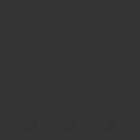
laget av de beste håndplukkede, lokale, druene
modnet av det spanske solskinnet. Den er et
resultat av arbeidet til ydmyke bønder som
jobber med vinranker på organisk jord. En ærlig
vin laget av monastrell, som de selv liker å
drikke.
Dette er en veldig allsidig vin, du stolt kan
servere til venner og familie. Vinen går som hånd
i hanske med tradisjonell spansk mat og tapas,
men også til høstens mange gryteretter og
hamburger med blåmuggost. Husk å nyt den
over en god samtale med noen du er glad i.
Fylde
Tannin
Syre