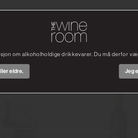
Andre har også sett p
sjon om alkoholholdige drikkevarer. Du må derfor vær
ller eldre.
Jeg e