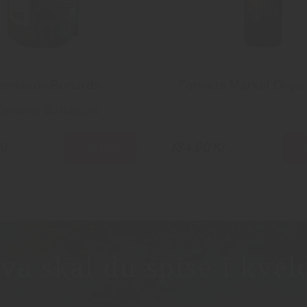
ameleon Bonarda
Farmers Market Orga
omaine Bousquet
Les mer
L
Kr
134.90 Kr
va skal du spise i kvel