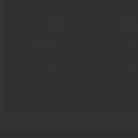
SKALLDYR
STOR
FISK
VILT