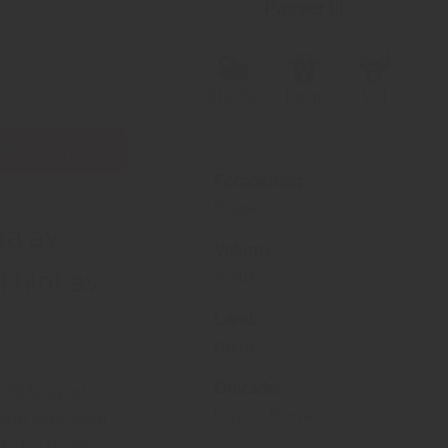
Passer til
Storfe
Lam
Vilt
 Vinmonopolet
Forpakning:
Flaske
ma av
Volum :
 hint av
2019
Land:
Italia
Område:
 20% syrah.
Lazio, Roma
kede bær som
 storfe eller