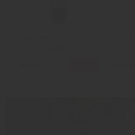
Appasimento Il Cuore Martina
C
Veneto
D
Les mer
100.90 Kr
229.90 
H