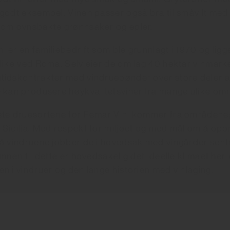
 godt eksempel. Vinen passer også bra til småvilt med
 som ovnsbakte grønnsaker og epler.
i er en familiebedrift som ble grunnlagt i 1970 og ligg
 like ved Roma. Selv eier de om lag 40 hektar vinmark
tidskontrakter med vindruebønder over store deler av 
e kan produsere høykvalitetsviner fra mange ulike omr
gste druesortene for Femar Vini kommer fra områdene
 Sicilia. Med respekt for miljøet og med mål om å opp
på vindruene jobber de i hovedsak med vingårder sentr
runnen til dette er hovedsakelig det ideelle klimaet her,
en i vindruer og den lange historien med vinlaging.