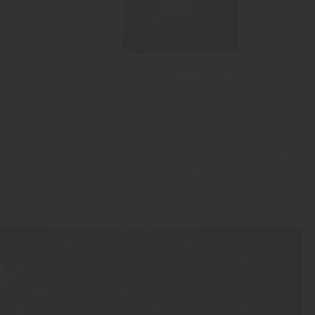
nic Red
Farmers Market BIB
Bodega Xenysel
es mer
Les mer
419.90 Kr
d?