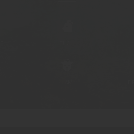
FE
FUGL
LAM
D