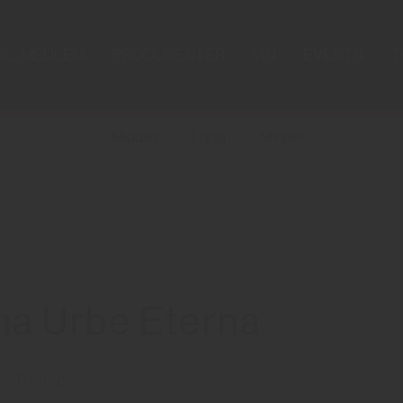
BLI MEDLEM
PRODUSENTER
VIN
EVENTS
T
Middag
Lunsj
Mingel
a Urbe Eterna
fra Roma!