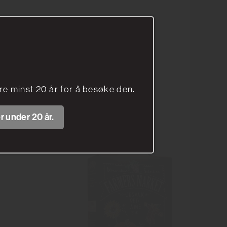
å
e minst 20 år for å besøke den.
r under 20 år.