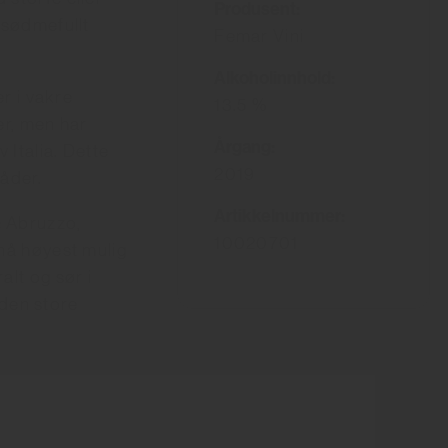
Produsent:
 sødmefullt
Femar Vini
Alkoholinnhold:
er i vakre
13.5 %
er, men har
Årgang:
Italia. Dette
2019
åder.
Artikkelnummer:
; Abruzzo,
10020701
nå høyest mulig
alt og sør i
 den store