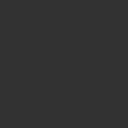
r
Til
og sødmefull rødvin fra Roma. Aro
 bær, tørkede bær, trekrydder og et
e.
nen er laget av 60% montepulciano, 20% cesanese og
en behagelig munnfølelse med smak av mørke og tør
dt til retter med mye smak og umami. Gryteretter med