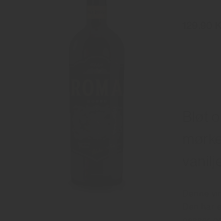
129.90 K
Bløt 
mørke
vanilj
Denne vi
Den har 
passer go