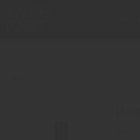
MAT
Hjem
Roma Urbe Eterna
Rom
God vin 