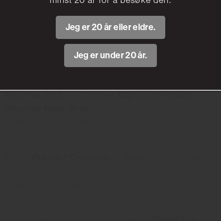
minst 20 år for å besøke den.
Champagne Magazine
og deres Grand Cru
96 poeng
scoret
i
Catavinum World Wine & Spirit
Jeg er 20 år eller eldre.
Competition
.
Jeg er under 20 år.
Charles Mignon har Champagner til alle
anledninger. Deres så langt mest populære
Charles Mignon Premium
Champagner i Norge er
Reserve Brut
Charles Mignon Premium
, og
Réserve Rosé Brut
. Dette er flotte, friske
champagner med behagelige bobler som smaker
frukt og avslutter med et hint av autolyse.
Premier Cru Rosé
Brut
Deres
og
er fra vinmarker
som gir druer av enda høyere kvalitet. Dette gjør at
smaksbildet i vinen blir enda mer konsentrert og
komplekst.
Grand Cru
Deres aller flotteste Champagne er