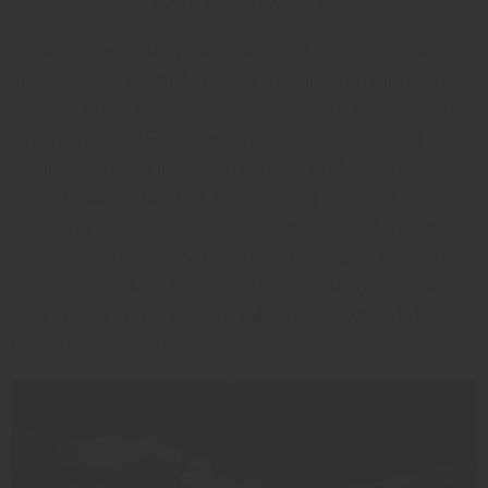
levere et konsekvent høyt nivå år etter år.
Gjennom produksjonen ønsker de å bevare de
unike karakteristikkene fra de ulike terroirene og
druesortene de jobber med. Familien har også blitt
sertifisert av HEV (High Environmental Value)
Denne sertifiseringen innebærer en bærekraftig
metode innen fire felt: fytosanitær strategi,
bevaring av biologisk mangfold, gjødselforvaltning
og kvantitativ vannforvaltning. I tillegg til dette har
de iverksatt flere bærekraftige tiltak som; grønne
energileverandører, resirkulering av avfall, lokale
leverandører og hybridbiler.