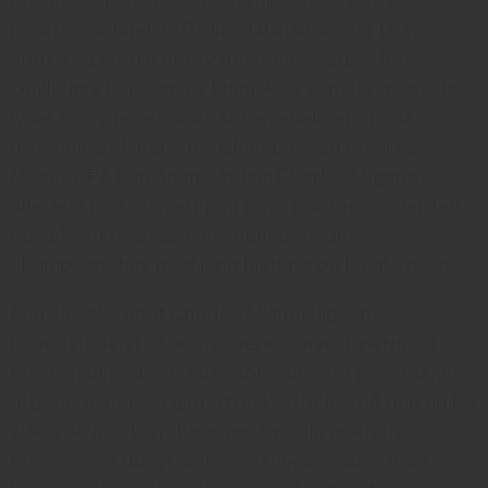
produksjonen lav og med fullt søkelys på god
kvalitet. Sønnen til Bruno, Guillaume, tar i dag
større og større del av det daglige arbeidet.
Guillaume har samme lidenskap som faren, og det
lyser av øynene hans når han snakker om de
fremtidige planene for Champagnen Charles
Mignon. På kun noen tiår har Charles Mignon
allerede blitt et anerkjent navn i Norge, og verden,
og selger i dag i samme mengder som
champagnehus med lang historie og kjente navn.
Familieselskapet Charles Mignon ligger i
hovedstaden i Champagneregionen, Epernay. I
familien blir kunnskapen formidlet fra generasjon
til generasjon, og gjør at de kan holde på den unike
stilen de har. De jobber med veldig moderne
teknologisk utstyr, som også hjelper dem med å