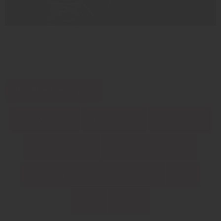
Produsentens viner
Barton & Guestier
Bodega Xenysel
Charles Mignon
Domaine Bousquet
Domaine de la Villaudière
Familia Fernandez Rivera
Femar Vini
Matetic
Ricossa
Roxanich