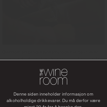
Gjennom sin produksjonsmetode har de utviklet
en spesiell stil som har blitt priset verden over. De
har blant annet hatt medlemskap i den
prestigefulle organisasjonen “Union des Maisons
de Champagne” siden 2003. De har også hatt jevn
suksess i internasjonale vinkonkurranser og
vunnet over 200 priser de siste 6 årene. To av
Denne siden inneholder informasjon om
topp ti
champagnene deres var på listen av
alkoholholdige drikkevarer. Du må derfor være
«Prestiges cuvées»
champagner i
Fine